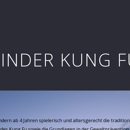
KINDER KUNG F
dern ab 4 Jahren spielerisch und altersgerecht die tradit
des Kung Fu sowie die Grundlagen in der Gewaltprävention.