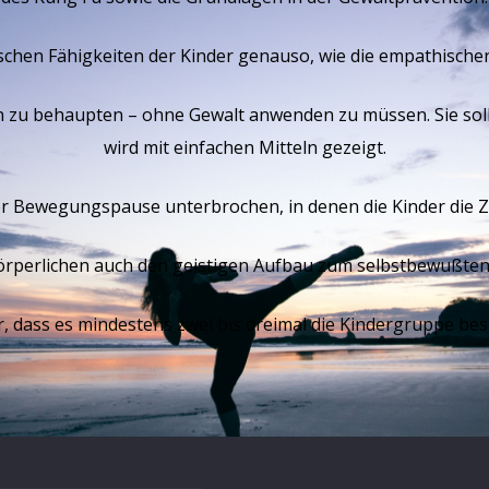
schen Fähigkeiten der Kinder genauso, wie die empathisch
n zu behaupten – ohne Gewalt anwenden zu müssen. Sie soll
wird mit einfachen Mitteln gezeigt.
er Bewegungspause unterbrochen, in denen die Kinder die Ze
rperlichen auch den geistigen Aufbau zum selbstbewußten 
r, dass es mindestens zwei bis dreimal die Kindergruppe bes